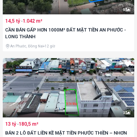
5
14,5 tỷ
1.042 m²
CẦN BÁN GẤP HƠN 1000M² ĐẤT MẶT TIỀN AN PHƯỚC -
LONG THÀNH
An Phước, Đồng Nai
12 giờ
3
13 tỷ
180,5 m²
BÁN 2 LÔ ĐẤT LIỀN KỀ MẶT TIỀN PHƯỚC THIỀN – NHƠN