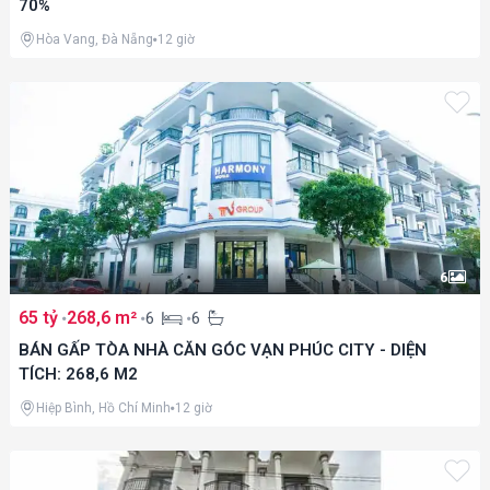
70%
Hòa Vang, Đà Nẵng
12 giờ
6
65 tỷ
268,6 m²
6
6
BÁN GẤP TÒA NHÀ CĂN GÓC VẠN PHÚC CITY - DIỆN
TÍCH: 268,6 M2
Hiệp Bình, Hồ Chí Minh
12 giờ