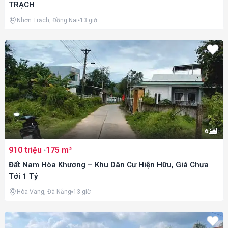
TRẠCH
Nhơn Trạch, Đồng Nai
13 giờ
6
910 triệu
175 m²
Đất Nam Hòa Khương – Khu Dân Cư Hiện Hữu, Giá Chưa
Tới 1 Tỷ
Hòa Vang, Đà Nẵng
13 giờ