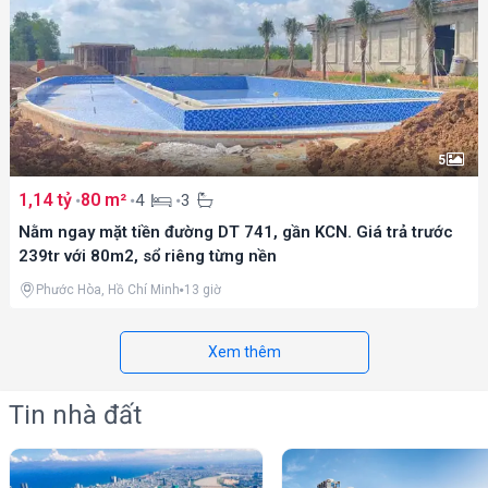
5
1,14 tỷ
80 m²
4
3
Nằm ngay mặt tiền đường DT 741, gần KCN. Giá trả trước
239tr với 80m2, sổ riêng từng nền
Phước Hòa, Hồ Chí Minh
13 giờ
Xem thêm
Tin nhà đất