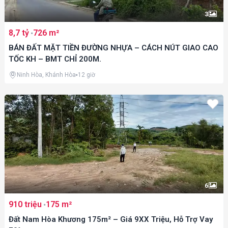
3
8,7 tỷ
726 m²
BÁN ĐẤT MẶT TIỀN ĐƯỜNG NHỰA – CÁCH NÚT GIAO CAO
TỐC KH – BMT CHỈ 200M.
Ninh Hòa, Khánh Hòa
12 giờ
6
910 triệu
175 m²
Đất Nam Hòa Khương 175m² – Giá 9XX Triệu, Hỗ Trợ Vay