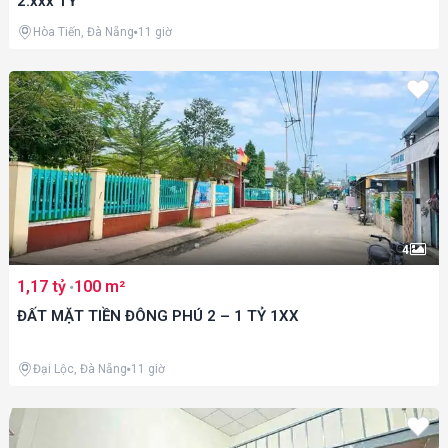
2.xxx TỶ
Hòa Tiến, Đà Nẵng
11 giờ
4
1,17 tỷ
100 m²
ĐẤT MẶT TIỀN ĐÔNG PHÚ 2 – 1 TỶ 1XX
Đại Lộc, Đà Nẵng
11 giờ