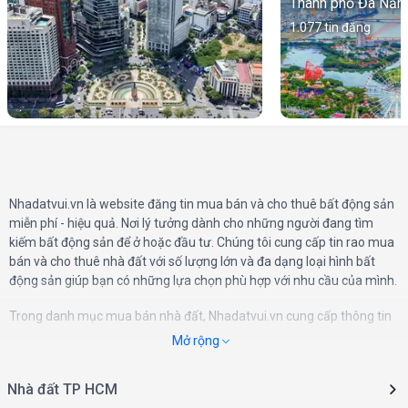
Thành phố Đà Nẵn
1.077
tin đăng
Nhadatvui.vn là website đăng tin mua bán và cho thuê bất động sản
miễn phí - hiệu quả. Nơi lý tưởng dành cho những người đang tìm
kiếm bất động sản để ở hoặc đầu tư. Chúng tôi cung cấp tin rao mua
bán và cho thuê nhà đất với số lượng lớn và đa dạng loại hình bất
động sản giúp bạn có những lựa chọn phù hợp với nhu cầu của mình.
Trong danh mục mua bán nhà đất, Nhadatvui.vn cung cấp thông tin
các loại hình bất động sản bao gồm căn hộ chung cư, nhà riêng, nhà
Mở rộng
mặt tiền, biệt thự và liền kề, đất và đất nền dự án, cùng với những lựa
chọn đặc biệt như condotel, shophouse và khu nghỉ dưỡng. Ngoài ra,
Nhà đất TP HCM
danh mục cho thuê bất động sản cũng đáp ứng nhu cầu của người