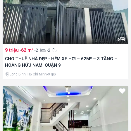
6
9 triệu
62 m²
2
2
CHO THUÊ NHÀ ĐẸP - HẺM XE HƠI – 62M² – 3 TẦNG –
HOÀNG HỮU NAM, QUẬN 9
Long Bình, Hồ Chí Minh
9 giờ