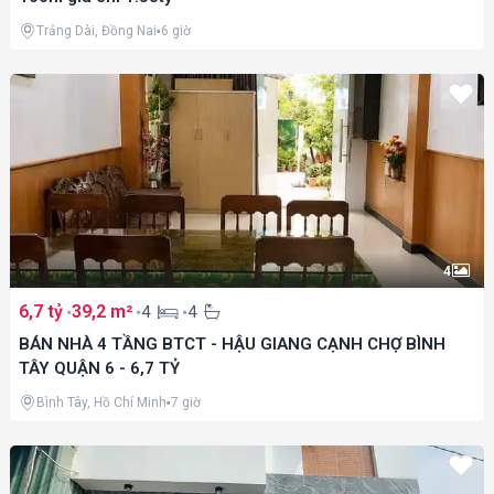
Trảng Dài, Đồng Nai
6 giờ
4
6,7 tỷ
39,2 m²
4
4
BÁN NHÀ 4 TẦNG BTCT - HẬU GIANG CẠNH CHỢ BÌNH
TÂY QUẬN 6 - 6,7 TỶ
Bình Tây, Hồ Chí Minh
7 giờ