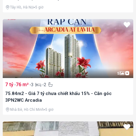
Tây Hồ, Hà Nội
5 giờ
5
7 tỷ
76 m²
3
2
75.84m2 - Giá 7 tỷ chưa chiết khấu 15% - Căn góc
3PN2WC Arcadia
Nhà Bè, Hồ Chí Minh
5 giờ