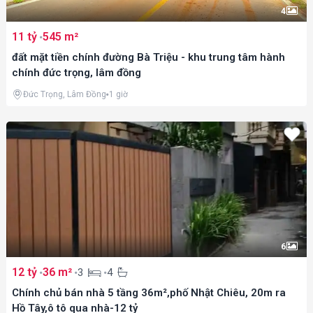
4
11 tỷ
545 m²
đất mặt tiền chính đường Bà Triệu - khu trung tâm hành
chính đức trọng, lâm đồng
Đức Trọng, Lâm Đồng
1 giờ
6
12 tỷ
36 m²
3
4
Chính chủ bán nhà 5 tầng 36m²,phố Nhật Chiêu, 20m ra
Hồ Tây,ô tô qua nhà-12 tỷ