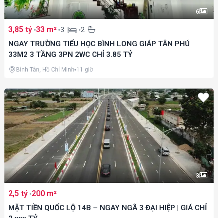
6
3,85 tỷ
33 m²
3
2
NGAY TRƯỜNG TIỂU HỌC BÌNH LONG GIÁP TÂN PHÚ
33M2 3 TẦNG 3PN 2WC CHỈ 3.85 TỶ
Bình Tân, Hồ Chí Minh
11 giờ
3
2,5 tỷ
200 m²
MẶT TIỀN QUỐC LỘ 14B – NGAY NGÃ 3 ĐẠI HIỆP | GIÁ CHỈ