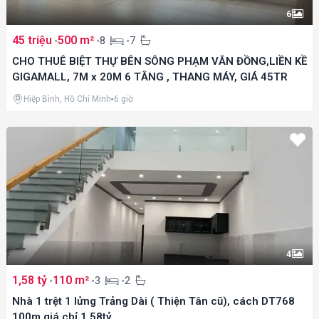
6
45 triệu
500 m²
8
7
CHO THUÊ BIỆT THỰ BÊN SÔNG PHẠM VĂN ĐỒNG,LIỀN KỀ
GIGAMALL, 7M x 20M 6 TẰNG , THANG MÁY, GIÁ 45TR
Hiệp Bình, Hồ Chí Minh
6 giờ
4
1,58 tỷ
110 m²
3
2
Nhà 1 trệt 1 lửng Trảng Dài ( Thiện Tân cũ), cách DT768
100m giá chỉ 1.58tỷ