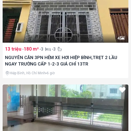
4
13 triệu
180 m²
3
3
NGUYÊN CĂN 3PN HẺM XE HƠI HIỆP BÌNH,TRẸT 2 LẦU
NGAY TRƯỜNG CẤP 1-2-3 GIÁ CHỈ 13TR
Hiệp Bình, Hồ Chí Minh
6 giờ