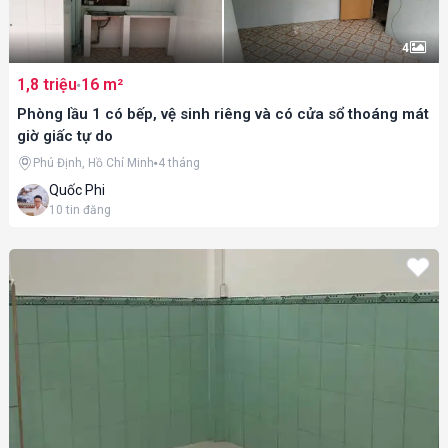
4
1,8 triệu
16 m²
Phòng lầu 1 có bếp, vệ sinh riêng và có cửa sổ thoáng mát
giờ giấc tự do
Phú Định, Hồ Chí Minh
4 tháng
Quốc Phi
10
tin đăng