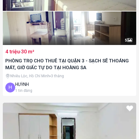
5
4 triệu
30 m²
PHÒNG TRỌ CHO THUÊ TẠI QUẬN 3 - SẠCH SẼ THOÁNG
MÁT, GIỜ GIẤC TỰ DO TẠI HOÀNG SA
Nhiêu Lộc, Hồ Chí Minh
3 tháng
HUỲNH
1
tin đăng