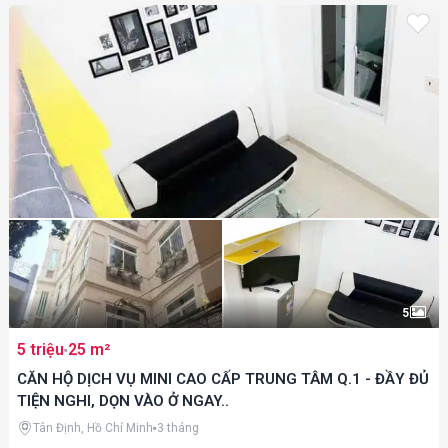
5
5 triệu
25 m²
CĂN HỘ DỊCH VỤ MINI CAO CẤP TRUNG TÂM Q.1 - ĐẦY ĐỦ
TIỆN NGHI, DỌN VÀO Ở NGAY..
Tân Định, Hồ Chí Minh
3 tháng