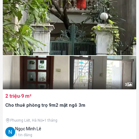
3
2 triệu
9 m²
Cho thuê phòng trọ 9m2 mặt ngõ 3m
Phương Liệt, Hà Nội
1 tháng
Ngọc Minh Lê
1
tin đăng