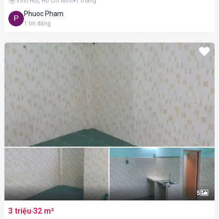
Vĩnh Hội, Hồ Chí Minh
1 tháng
Phuoc Pham
1
tin đăng
5
3 triệu
32 m²