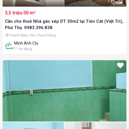
4
3,5 triệu
30 m²
Cần cho thuê Nhà gác xép DT 30m2 tại Tiên Cát (Việt Trì),
Phú Thọ. 0983.396.838
Thanh Miếu, Phú Thọ
2 tháng
Minh Anh Cty
77
tin đăng