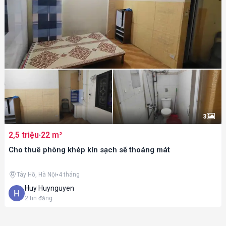
3
2,5 triệu
22 m²
Cho thuê phòng khép kín sạch sẽ thoáng mát
Tây Hồ, Hà Nội
4 tháng
Huy Huynguyen
2
tin đăng