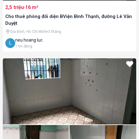
2,5 triệu
16 m²
Cho thuê phòng đối diện BViện Bình Thạnh, đường Lê Văn
Duyệt
Gia Định, Hồ Chí Minh
3 tháng
neu hoang luc
1
tin đăng