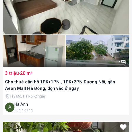
4
3 triệu
20 m²
Cho thuê căn hộ 1PK+1PN , 1PK+2PN Dương Nội, gần
Aeon Mall Hà Đông, dọn vào ở ngay
Tây Mỗ, Hà Nội
2 ngày
Ha Anh
55
tin đăng