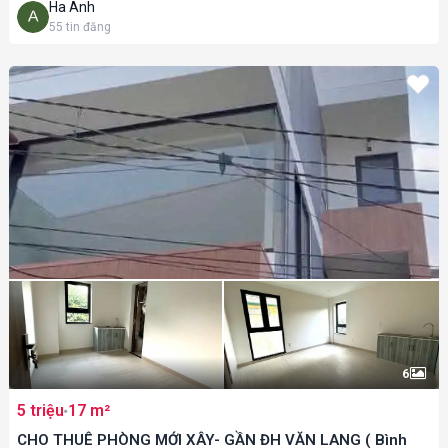
Ha Anh
55
tin đăng
6
5 triệu
17 m²
CHO THUÊ PHÒNG MỚI XÂY- GẦN ĐH VĂN LANG ( Bình