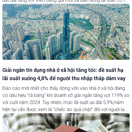
đất đai tăng vọt theo bảng giá mới và biến động lãi suất có thể
khiến nguồn cung tiếp tục tắc nghẽn và thanh khoản sụt giảm.
Giải ngân tín dụng nhà ở xã hội tăng tốc: đề xuất hạ
lãi suất xuống 4,8% để người thu nhập thấp dám vay
Báo cáo mới nhất cho thấy dòng vốn vào nhà ở xã hội đang
có dấu hiệu "rã băng" khi doanh số giải ngân tăng vọt 119% so
với cuối năm 2024. Tuy nhiên, mức lãi suất ưu đãi 5,9%/năm
hiện tại vẫn được xem là "chiếc áo quá chật" đối với người lao
động thu nhập thấp. Trước thực tế này, Hiệp hội Bất động sản
TP.HCM (HoREA) vừa đưa ra kiến nghị mạnh mẽ: cần kéo lãi
suất xuống mức 4,8% để giấc mơ an cư thực sự nằm trong