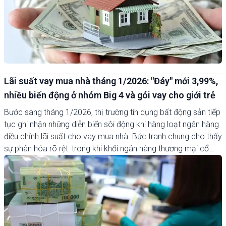
tầm tay.
Lãi suất vay mua nhà tháng 1/2026: "Đáy" mới 3,99%,
nhiều biến động ở nhóm Big 4 và gói vay cho giới trẻ
Bước sang tháng 1/2026, thị trường tín dụng bất động sản tiếp
tục ghi nhận những diễn biến sôi động khi hàng loạt ngân hàng
điều chỉnh lãi suất cho vay mua nhà. Bức tranh chung cho thấy
sự phân hóa rõ rệt: trong khi khối ngân hàng thương mại cổ
phần đua nhau tung ra các mức lãi suất "chạm đáy" để kích
cầu, thì nhóm ngân hàng quốc doanh (Big 4) lại có những
bước đi điều chỉnh chiến lược, đặc biệt là việc cơ cấu lại các
gói vay dành cho giới trẻ.