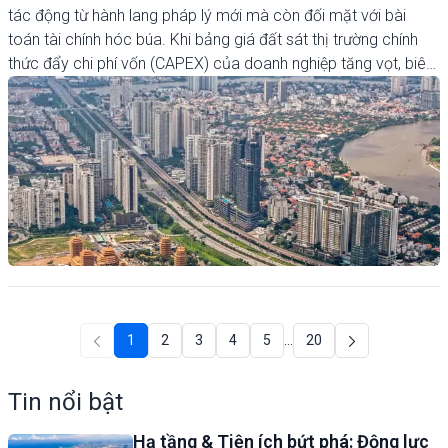
tác động từ hành lang pháp lý mới mà còn đối mặt với bài
toán tài chính hóc búa. Khi bảng giá đất sát thị trường chính
thức đẩy chi phí vốn (CAPEX) của doanh nghiệp tăng vọt, biên
lợi nhuận gộp của ngành địa ốc dự báo sẽ bị thu hẹp đáng kể,
buộc các chủ đầu tư phải thay đổi chiến lược huy động vốn.
1
2
3
4
5
…
20
Tin nổi bật
Hạ tầng & Tiện ích bứt phá: Động lực