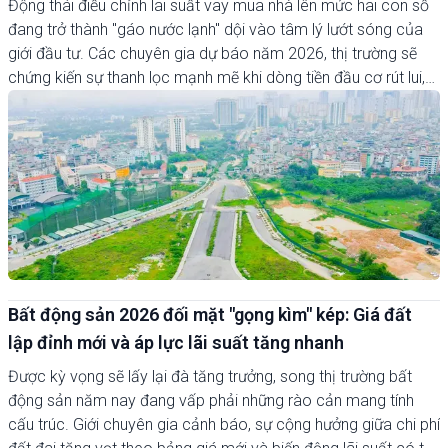
Động thái điều chỉnh lãi suất vay mua nhà lên mức hai con số
đang trở thành "gáo nước lạnh" dội vào tâm lý lướt sóng của
giới đầu tư. Các chuyên gia dự báo năm 2026, thị trường sẽ
chứng kiến sự thanh lọc mạnh mẽ khi dòng tiền đầu cơ rút lui,
để lại áp lực lớn lên thanh khoản do mặt bằng giá vẫn neo ở
ngưỡng kỷ lục.
Bất động sản 2026 đối mặt "gọng kìm" kép: Giá đất
lập đỉnh mới và áp lực lãi suất tăng nhanh
Được kỳ vọng sẽ lấy lại đà tăng trưởng, song thị trường bất
động sản năm nay đang vấp phải những rào cản mang tính
cấu trúc. Giới chuyên gia cảnh báo, sự cộng hưởng giữa chi phí