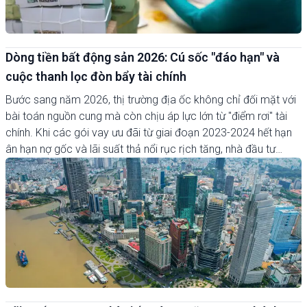
Dòng tiền bất động sản 2026: Cú sốc "đáo hạn" và
cuộc thanh lọc đòn bẩy tài chính
Bước sang năm 2026, thị trường địa ốc không chỉ đối mặt với
bài toán nguồn cung mà còn chịu áp lực lớn từ "điểm rơi" tài
chính. Khi các gói vay ưu đãi từ giai đoạn 2023-2024 hết hạn
ân hạn nợ gốc và lãi suất thả nổi rục rịch tăng, nhà đầu tư
buộc phải tái cơ cấu danh mục: Người dùng đòn bẩy ngắn hạn
chật vật thoát hàng, trong khi dòng vốn "cá mập" âm thầm
săn tài sản giá trị thực.