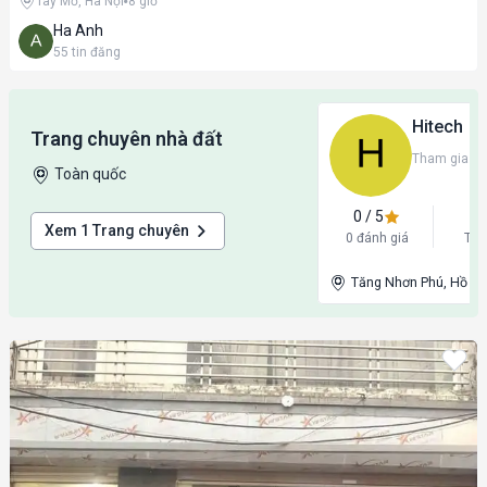
Tây Mỗ, Hà Nội
8 giờ
Ha Anh
55
tin đăng
Hitech
Trang chuyên nhà đất
Tham gia
23
Toàn quốc
0
/ 5
Xem
1
Trang chuyên
0
đánh giá
Tin
Tăng Nhơn Phú, Hồ Ch