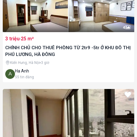
4
3 triệu
25 m²
CHÍNH CHỦ CHO THUÊ PHÒNG TỪ 2tr9 -5tr Ở KHU ĐÔ THỊ
PHÚ LƯƠNG, HÀ ĐÔNG
Kiến Hưng, Hà Nội
3 giờ
Ha Anh
55
tin đăng