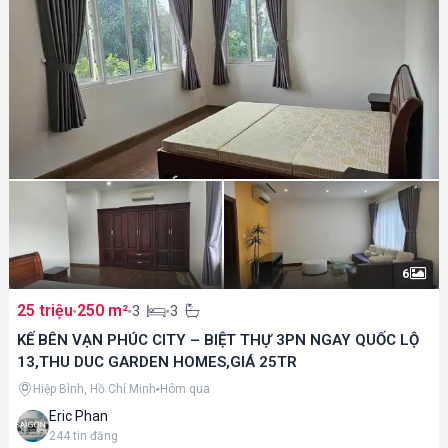
6
25 triệu
250 m²
3
3
KẾ BÊN VẠN PHÚC CITY – BIỆT THỰ 3PN NGAY QUỐC LỘ
13,THU DUC GARDEN HOMES,GIÁ 25TR
Hiệp Bình, Hồ Chí Minh
Hôm qua
Eric Phan
244
tin đăng