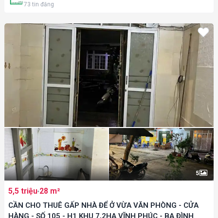
73
tin đăng
5
5,5 triệu
28 m²
CẦN CHO THUÊ GẤP NHÀ ĐỂ Ở VỪA VĂN PHÒNG - CỬA
HÀNG - SỐ 105 - H1 KHU 7,2HA VĨNH PHÚC - BA ĐÌNH