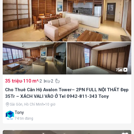
7
35 triệu
110 m²
2
2
Cho Thuê Căn Hộ Avalon Tower– 2PN FULL NỘI THẤT Đẹp
35Tr – XÁCH VALI VÀO Ở Tel 0942-811-343 Tony
Sài Gòn, Hồ Chí Minh
10 giờ
Tony
74
tin đăng