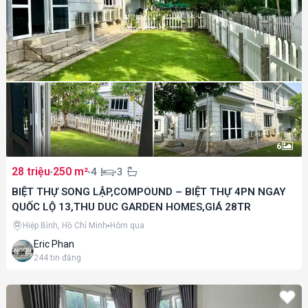
6
28 triệu
250 m²
4
3
BIỆT THỰ SONG LẬP,COMPOUND – BIỆT THỰ 4PN NGAY
QUỐC LỘ 13,THU DUC GARDEN HOMES,GIÁ 28TR
Hiệp Bình, Hồ Chí Minh
Hôm qua
Eric Phan
244
tin đăng