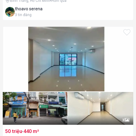
Bình Trưng, Hồ Chí Minh
Hôm qua
thoavo serena
3
tin đăng
3
50 triệu
440 m²