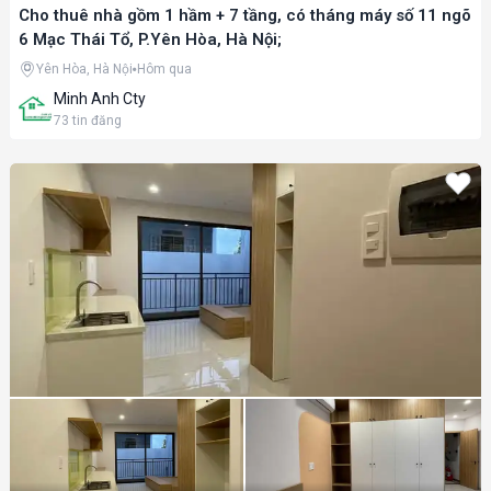
Cho thuê nhà gồm 1 hầm + 7 tầng, có tháng máy số 11 ngõ
6 Mạc Thái Tổ, P.Yên Hòa, Hà Nội;
Yên Hòa, Hà Nội
Hôm qua
Minh Anh Cty
73
tin đăng