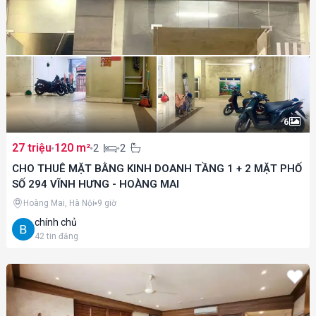
6
27 triệu
120 m²
2
2
CHO THUÊ MẶT BẰNG KINH DOANH TẦNG 1 + 2 MẶT PHỐ
SỐ 294 VĨNH HƯNG - HOÀNG MAI
Hoàng Mai, Hà Nội
9 giờ
chính chủ
42
tin đăng