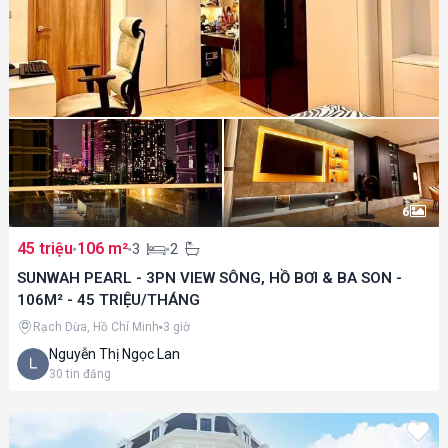
6
45 triệu
106 m²
3
2
SUNWAH PEARL - 3PN VIEW SÔNG, HỒ BƠI & BA SON -
106M² - 45 TRIỆU/THÁNG
Rạch Dừa, Hồ Chí Minh
3 giờ
Nguyễn Thị Ngọc Lan
30
tin đăng