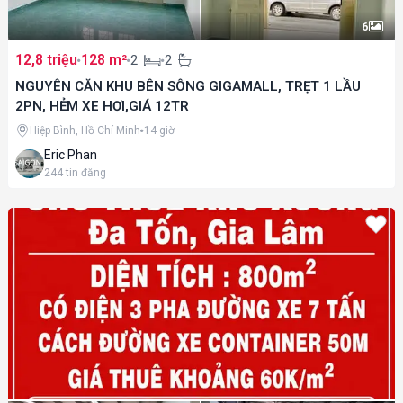
6
12,8 triệu
128 m²
2
2
NGUYÊN CĂN KHU BÊN SÔNG GIGAMALL, TRẸT 1 LẦU
2PN, HẺM XE HƠI,GIÁ 12TR
Hiệp Bình, Hồ Chí Minh
14 giờ
Eric Phan
244
tin đăng