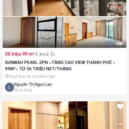
6
36 triệu
99 m²
2
2
SUNWAH PEARL 2PN ⬩TẦNG CAO VIEW THÀNH PHỐ ⬩
99M²⬩ TỪ 36 TRIỆU NET/THÁNG
Rạch Dừa, Hồ Chí Minh
3 giờ
Nguyễn Thị Ngọc Lan
30
tin đăng