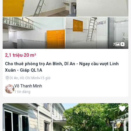
7
2,1 triệu
20 m²
Cho thuê phòng trọ An Bình, Dĩ An - Ngay cầu vượt Linh
Xuân - Giáp QL1A
Dĩ An, Hồ Chí Minh
15 giờ
Võ Thanh Minh
1
tin đăng