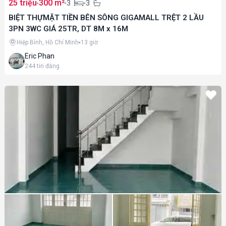
25 triệu
300 m²
3
3
BIỆT THỰMẶT TIỀN BÊN SÔNG GIGAMALL TRỆT 2 LẦU
3PN 3WC GIÁ 25TR, DT 8M x 16M
Hiệp Bình, Hồ Chí Minh
13 giờ
Eric Phan
244
tin đăng