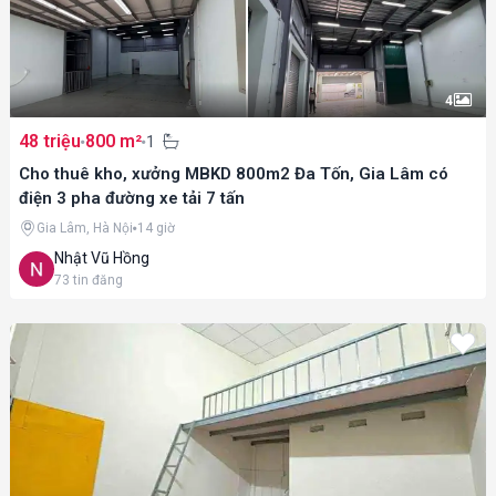
4
48 triệu
800 m²
1
Cho thuê kho, xưởng MBKD 800m2 Đa Tốn, Gia Lâm có
điện 3 pha đường xe tải 7 tấn
Gia Lâm, Hà Nội
14 giờ
Nhật Vũ Hồng
73
tin đăng