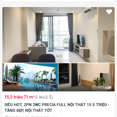
6
15,5 triệu
71 m²
2
2
SIÊU HOT, 2PN 2WC PRECIA FULL NỘI THẤT 15.5 TRIỆU -
TẦNG ĐẸP, NỘI THẤT TỐT