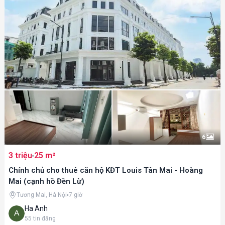
6
3 triệu
25 m²
Chính chủ cho thuê căn hộ KĐT Louis Tân Mai - Hoàng
Mai (cạnh hồ Đền Lừ)
Tương Mai, Hà Nội
7 giờ
Ha Anh
55
tin đăng